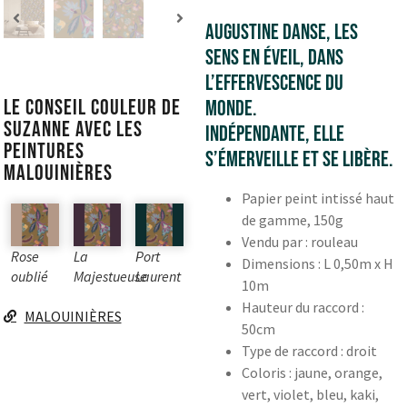
Augustine danse, les
sens en éveil, dans
l’effervescence du
Le conseil couleur de
monde.
Suzanne avec les
Indépendante, elle
peintures
s’émerveille et se libère.
Malouinières
Papier peint intissé haut
de gamme, 150g
Vendu par : rouleau
Rose
La
Port
Dimensions : L 0,50m x H
oublié
Majestueuse
Laurent
10m
Hauteur du raccord :
MALOUINIÈRES
50cm
Type de raccord : droit
Coloris : jaune, orange,
vert, violet, bleu, kaki,