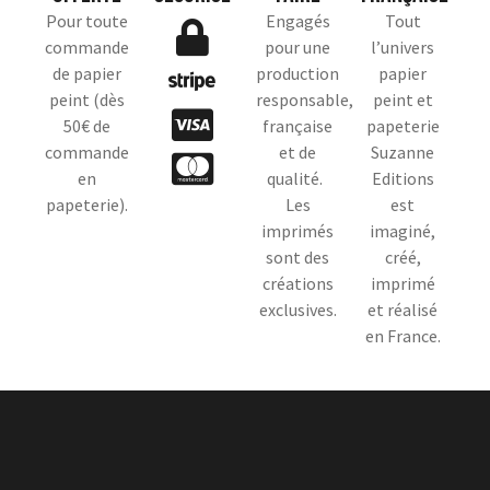
Pour toute
Engagés
Tout
commande
pour une
l’univers
de papier
production
papier
peint (dès
responsable,
peint et
50€ de
française
papeterie
commande
et de
Suzanne
en
qualité.
Editions
papeterie).
Les
est
imprimés
imaginé,
sont des
créé,
créations
imprimé
exclusives.
et réalisé
en France.