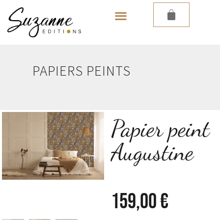
LES PAPIERS PEINTS
PAPIERS PEINTS
Papier peint
Augustine
159,00
€