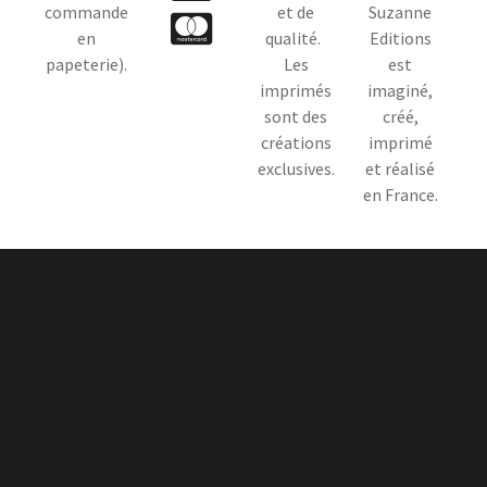
commande
et de
Suzanne
en
qualité.
Editions
papeterie).
Les
est
imprimés
imaginé,
sont des
créé,
créations
imprimé
exclusives.
et réalisé
en France.