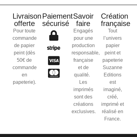
Livraison
Paiement
Savoir
Création
offerte
sécurisé
faire
française
Pour toute
Engagés
Tout
commande
pour une
l’univers
de papier
production
papier
peint (dès
responsable,
peint et
50€ de
française
papeterie
commande
et de
Suzanne
en
qualité.
Editions
papeterie).
Les
est
imprimés
imaginé,
sont des
créé,
créations
imprimé et
exclusives.
réalisé en
France.