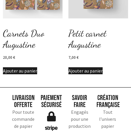
Carnets Duo
Petit carnet
Augustine
Augustine
20,00
€
7,00
€
Ajouter au panier
Ajouter au panier
Livraison
Paiement
Savoir
Création
offerte
sécurisé
faire
française
Pour toute
Engagés
Tout
commande
pour une
l’univers
de papier
production
papier