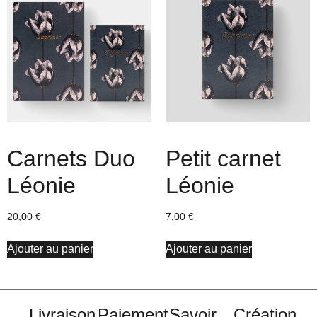
Carnets Duo
Petit carnet
Léonie
Léonie
20,00
€
7,00
€
Ajouter au panier
Ajouter au panier
Livraison
Paiement
Savoir
Création