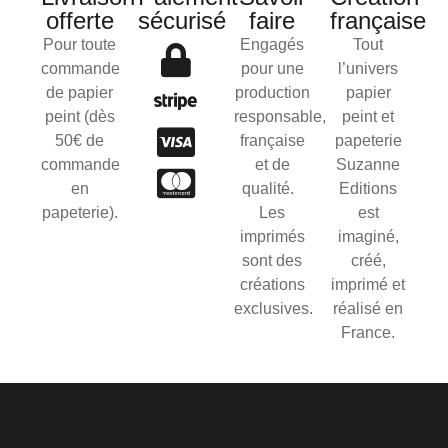
offerte
sécurisé
faire
française
Pour toute
Engagés
Tout
commande
pour une
l’univers
de papier
production
papier
peint (dès
responsable,
peint et
50€ de
française
papeterie
commande
et de
Suzanne
en
qualité.
Editions
papeterie).
Les
est
imprimés
imaginé,
sont des
créé,
créations
imprimé et
exclusives.
réalisé en
France.