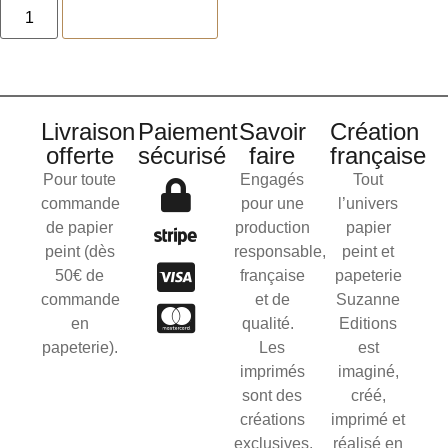
Ajouter au panier
Livraison
Paiement
Savoir
Création
offerte
sécurisé
faire
française
Pour toute
Engagés
Tout
commande
pour une
l’univers
de papier
production
papier
peint (dès
responsable,
peint et
50€ de
française
papeterie
commande
et de
Suzanne
en
qualité.
Editions
papeterie).
Les
est
imprimés
imaginé,
sont des
créé,
créations
imprimé et
exclusives.
réalisé en