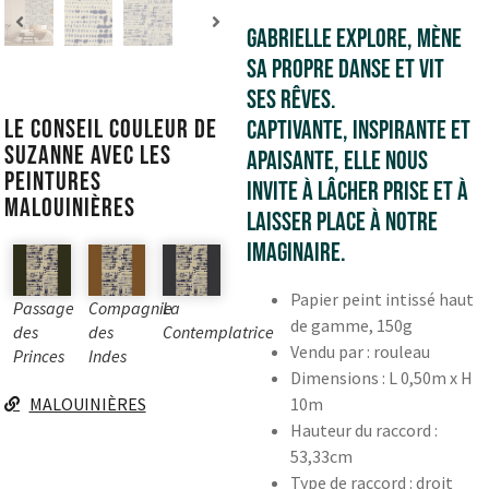
Gabrielle explore, mène
sa propre danse et vit
ses rêves.
Le conseil couleur de
Captivante, inspirante et
Suzanne avec les
apaisante, elle nous
peintures
invite à lâcher prise et à
Malouinières
laisser place à notre
imaginaire.
Papier peint intissé haut
Passage
Compagnie
La
de gamme, 150g
des
des
Contemplatrice
Vendu par : rouleau
Princes
Indes
Dimensions : L 0,50m x H
MALOUINIÈRES
10m
Hauteur du raccord :
53,33cm
Type de raccord : droit