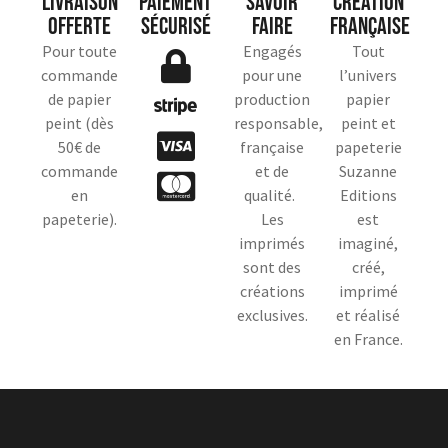
Livraison
Paiement
Savoir
Création
offerte
sécurisé
faire
française
Pour toute
Engagés
Tout
commande
pour une
l’univers
de papier
production
papier
peint (dès
responsable,
peint et
50€ de
française
papeterie
commande
et de
Suzanne
en
qualité.
Editions
papeterie).
Les
est
imprimés
imaginé,
sont des
créé,
créations
imprimé
exclusives.
et réalisé
en France.