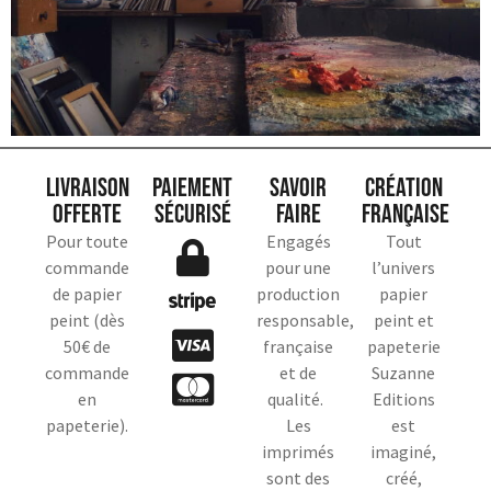
Livraison
Paiement
Savoir
Création
offerte
sécurisé
faire
française
Pour toute
Engagés
Tout
commande
pour une
l’univers
de papier
production
papier
peint (dès
responsable,
peint et
50€ de
française
papeterie
commande
et de
Suzanne
en
qualité.
Editions
papeterie).
Les
est
imprimés
imaginé,
sont des
créé,