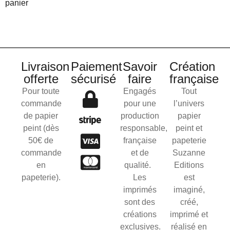
panier
Livraison
Paiement
Savoir
Création
offerte
sécurisé
faire
française
Pour toute
Engagés
Tout
commande
pour une
l’univers
de papier
production
papier
peint (dès
responsable,
peint et
50€ de
française
papeterie
commande
et de
Suzanne
en
qualité.
Editions
papeterie).
Les
est
imprimés
imaginé,
sont des
créé,
créations
imprimé et
exclusives.
réalisé en