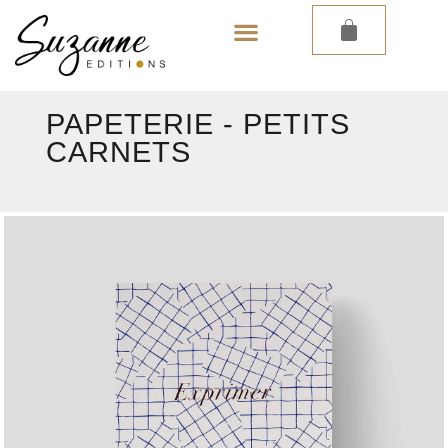
LES PAPIERS PEINTS
LES CARNETS
PAPETERIE
-
PETITS
CARNETS